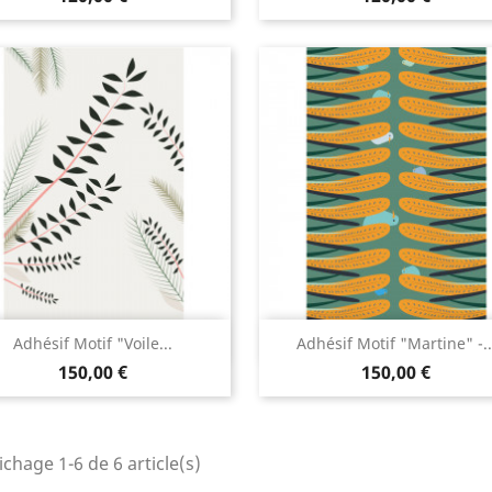
Aperçu rapide
Aperçu rapide


Adhésif Motif "Voile...
Adhésif Motif "Martine" -..
150,00 €
150,00 €
ichage 1-6 de 6 article(s)