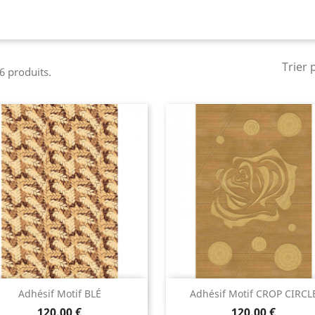
Trier 
 6 produits.
Aperçu rapide
Aperçu rapide


Adhésif Motif BLÉ
Adhésif Motif CROP CIRCL
120,00 €
120,00 €