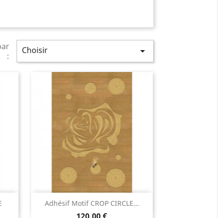
par
Choisir

:
Aperçu rapide

E
Adhésif Motif CROP CIRCLE...
120,00 €