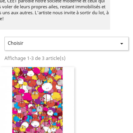
ue, CEET parodie notre société moderne et ceux qui
 voler de leurs propres ailes, restant immobilisés et
s uns aux autres. L'artiste nous invite à sortir du lot, à
re!
Choisir

Affichage 1-3 de 3 article(s)