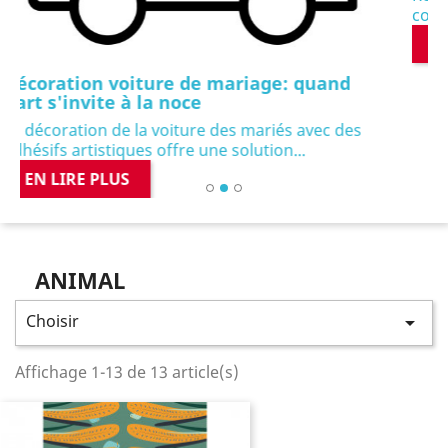
coûteux et chronophage. Toutefois, le...
EN LIRE PLUS
Pr
ANIMAL
Choisir

Affichage 1-13 de 13 article(s)