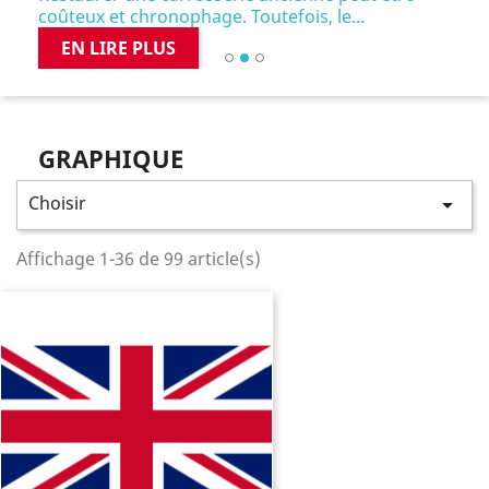
coûteux et chronophage. Toutefois, le...
EN LIRE PLUS
Pr
GRAPHIQUE
Choisir

Affichage 1-36 de 99 article(s)