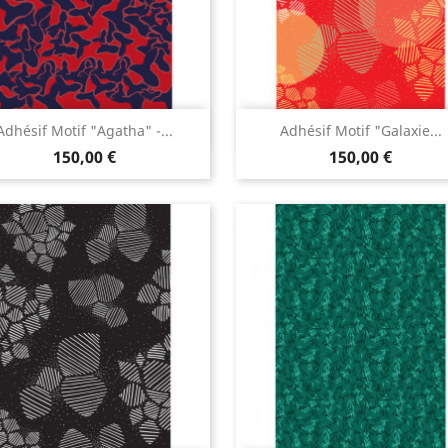
Aperçu rapide
Aperçu rapide


Adhésif Motif "Agatha" -...
Adhésif Motif "Galaxie...
150,00 €
150,00 €