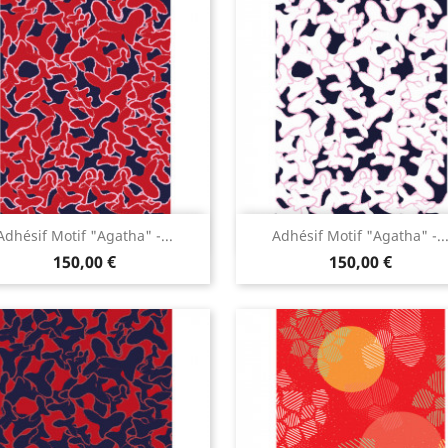
Aperçu rapide
Aperçu rapide


Adhésif Motif "Agatha" -...
Adhésif Motif "Agatha" -..
150,00 €
150,00 €