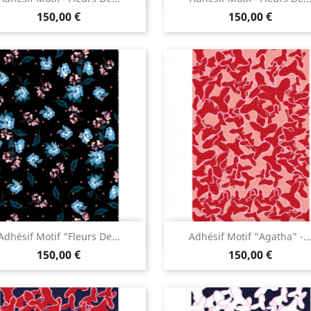
150,00 €
150,00 €
Aperçu rapide
Aperçu rapide


Adhésif Motif "Fleurs De...
Adhésif Motif "Agatha" -..
150,00 €
150,00 €