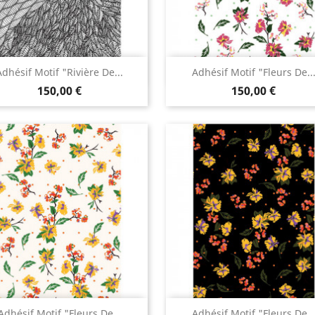
Aperçu rapide
Aperçu rapide


Adhésif Motif "Rivière De...
Adhésif Motif "Fleurs De..
150,00 €
150,00 €
Aperçu rapide
Aperçu rapide


Adhésif Motif "Fleurs De...
Adhésif Motif "Fleurs De..