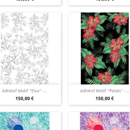
Aperçu rapide
Aperçu rapide


Adhésif Motif "Elsa" -...
Adhésif Motif "Petals" -...
150,00 €
150,00 €