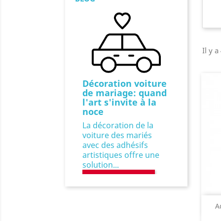
Il y a
Comment
restaurer une
carrosserie
ancienne à
moindre coût?
Restaurer une
carrosserie ancienne
peut être coûteux et
chronophage.
Toutefois, le...
EN LIRE PLUS
Précédent
A