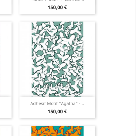
150,00 €
Aperçu rapide

.
Adhésif Motif "Agatha" -...
150,00 €