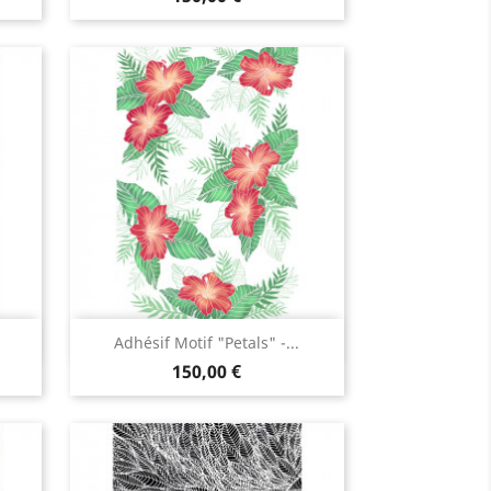
Aperçu rapide

Adhésif Motif "Petals" -...
150,00 €