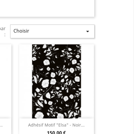
par
Choisir

:
Aperçu rapide

..
Adhésif Motif "Elsa" - Noir...
150,00 €