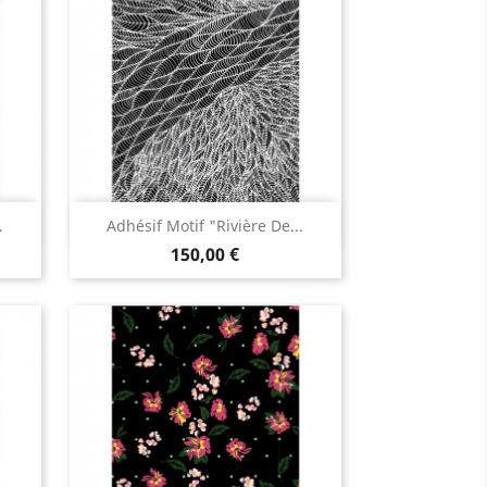
Aperçu rapide

.
Adhésif Motif "Rivière De...
150,00 €