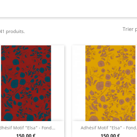
Trier 
 41 produits.
Aperçu rapide
Aperçu rapide


dhésif Motif "Elsa" - Fond...
Adhésif Motif "Elsa" - Fond.
150,00 €
150,00 €