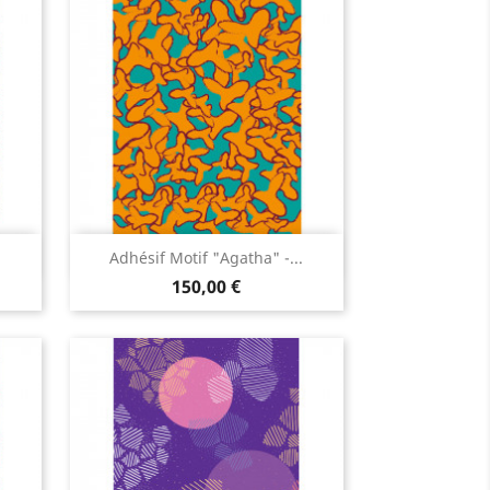
Aperçu rapide

.
Adhésif Motif "Agatha" -...
150,00 €