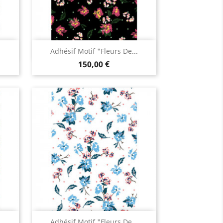
Aperçu rapide

.
Adhésif Motif "Fleurs De...
150,00 €
Aperçu rapide

.
Adhésif Motif "Fleurs De...