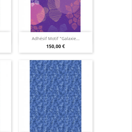
Aperçu rapide

Adhésif Motif "Galaxie...
150,00 €